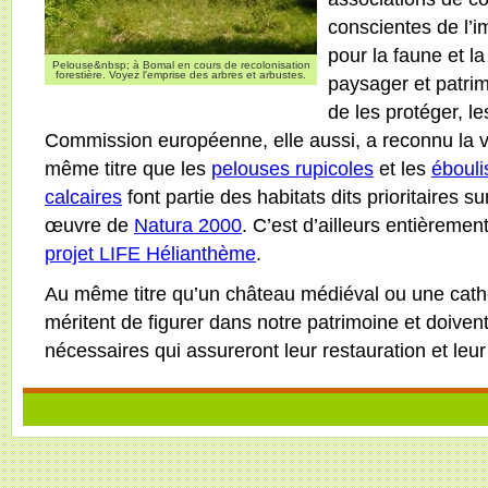
conscientes de l’i
pour la faune et la
Pelouse&nbsp; à Bomal en cours de recolonisation
forestière. Voyez l'emprise des arbres et arbustes.
paysager et patri
de les protéger, le
Commission européenne, elle aussi, a reconnu la v
même titre que les
pelouses rupicoles
et les
ébouli
calcaires
font partie des habitats dits prioritaires s
œuvre de
Natura 2000
. C’est d’ailleurs entièremen
projet LIFE Hélianthème
.
Au même titre qu’un château médiéval ou une cathé
méritent de figurer dans notre patrimoine et doivent b
nécessaires qui assureront leur restauration et leu