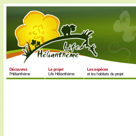
Découvrez
Le projet
Les espèces
l'Hélianthème
Life Hélianthème
et les habitats du projet