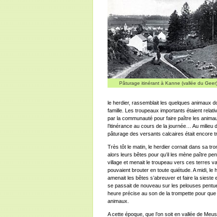
Pâturage itinérant à Kanne (vallée du Geer
le herdier, rassemblait les quelques animaux
famille. Les troupeaux importants étaient relati
par la communauté pour faire paître les animau
l’itinérance au cours de la journée… Au milieu 
pâturage des versants calcaires était encore 
Très tôt le matin, le herdier cornait dans sa tro
alors leurs bêtes pour qu’il les mène paître penda
village et menait le troupeau vers ces terres 
pouvaient brouter en toute quiétude. A midi, le
amenait les bêtes s’abreuver et faire la sieste 
se passait de nouveau sur les pelouses pentues
heure précise au son de la trompette pour que 
animaux.
A cette époque, que l’on soit en vallée de Meu