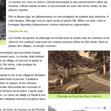
Le mouton est, avec la chèvre, l’animal domestique le plus anciennement utilisé par
l’homme. Offrant viande et laine, il s'accommode en outre des terres arides ou des
pâtures ingrates.
Dès le Moyen Age, les déboisements se sont pratiqués de manière plus intensive. A
cette époque, l’élevage ovin et caprin jouait un grand rôle. Bêtes sur pied, cuirs et
fromages figuraient fréquemment comme redevances seigneuriales.
Tranche de vie…
Les modes de gestion du pâturage ont évolué avec le temps mais les moutons et les
chèvres ont continué à parcourir les coteaux jusqu’au début du 20e siècle. Dans la
)
plupart des villages, un berger commun,
 domestiques que possédait chaque
vement rares. Le herdier était rétribué
x du village, en assurer la garde et
du 19e siècle, cette pratique du
très répandue.
mpette en fer et les villageois lâchaient
nt toute la journée. Il quittait le
vaines et vagues où les animaux
 herdier descendait des versants et
en bordure de la rivière. L’après-midi
. Le retour au village se faisait à une
Pâturage au Fond des Vaux à Marche
les habitants viennent récupérer leurs
se, du Geer, du Hoyoux ou de l’Ourthe,