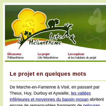
Découvrez
Le projet
Les espèces
l'Hélianthème
Life Hélianthème
et les habitats du projet
Le projet en quelques mots
De Marche-en-Famenne à Visé, en passant par
Theux, Huy, Durbuy et Aywaille,
les vallées
inférieures et moyennes du bassin mosan
abritent
encore de remarquables fragments de
pelouses