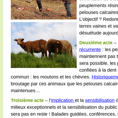
peuplements résin
pelouses calcaire
L’objectif ? Redo
terres vaines et 
désuétude aujour
Deuxième acte
– 
récurrente
: les pe
maintiennent pas t
sera possible, les
confiées à la dent
commun : les moutons et les chèvres.
Historiquem
broutage par ces animaux que les pelouses calcair
maintenues…
Troisième acte
– l’
implication
et la
sensibilisation
d
milieux exceptionnels et la sensibilisation du publi
sera pas en reste ! Balades guidées, conférences, 