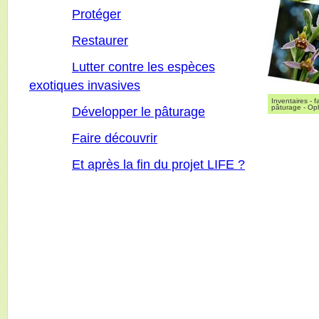
Protéger
Restaurer
Lutter contre les espèces
exotiques invasives
Inventaires - 
pâturage - Ophr
Développer le pâturage
Faire découvrir
Et après la fin du projet LIFE ?