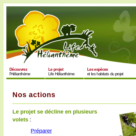
Découvrez
Le projet
Les espèces
l'Hélianthème
Life Hélianthème
et les habitats du projet
Nos actions
Le projet se décline en plusieurs
volets
:
Préparer