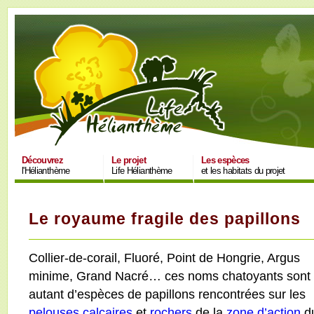
Découvrez
Le projet
Les espèces
l'Hélianthème
Life Hélianthème
et les habitats du projet
Le royaume fragile des papillons
Collier-de-corail, Fluoré, Point de Hongrie, Argus
minime, Grand Nacré… ces noms chatoyants sont
autant d’espèces de papillons rencontrées sur les
pelouses calcaires
et
rochers
de la
zone d’action
d