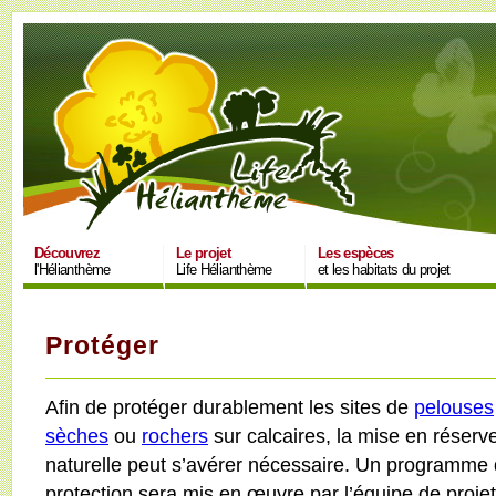
Découvrez
Le projet
Les espèces
l'Hélianthème
Life Hélianthème
et les habitats du projet
Protéger
Afin de protéger durablement les sites de
pelouses
sèches
ou
rochers
sur calcaires, la mise en réserv
naturelle peut s’avérer nécessaire. Un programme
protection sera mis en œuvre par l’équipe de projet