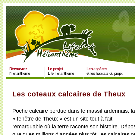
Découvrez
Le projet
Les espèces
l'Hélianthème
Life Hélianthème
et les habitats du projet
Les coteaux calcaires de Theux
Poche calcaire perdue dans le massif ardennais, la
« fenêtre de Theux » est un site tout à fait
remarquable où la terre raconte son histoire. Dépo
quelques millions d’années plus tôt, les calcaires o