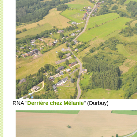
RNA "
Derrière chez Mélanie
" (Durbuy)