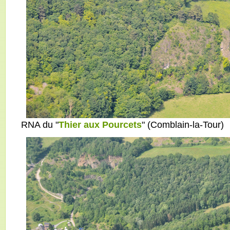
RNA du "
Thier aux Pourcets
" (Comblain-la-Tour)