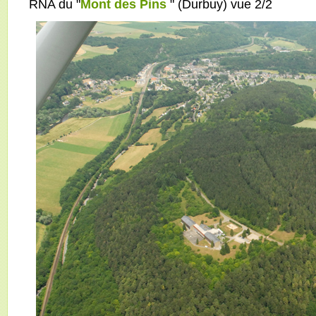
RNA du "
Mont des Pins
" (Durbuy) vue 2/2