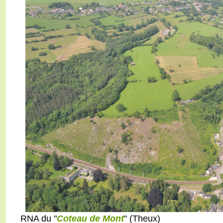
RNA du "
Coteau de Mont
" (Theux)