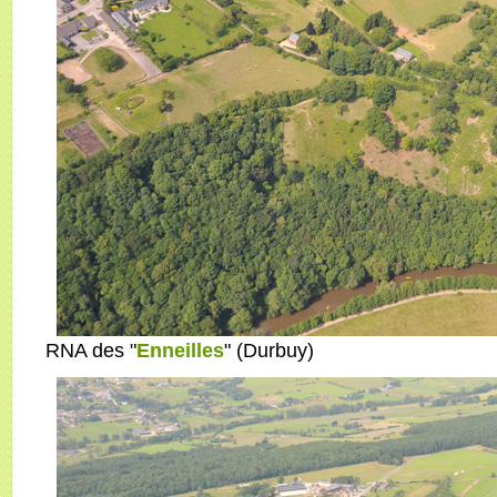
RNA des "
Enneilles
" (Durbuy)