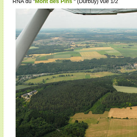
RNA du "
Mont des Pins
" (Durbuy) vue 1/2