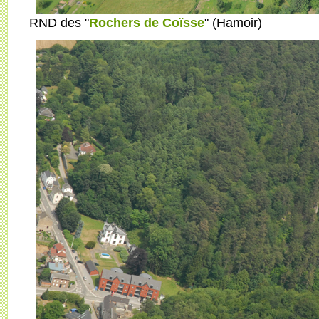
RND des "
Rochers de Coïsse
" (Hamoir)