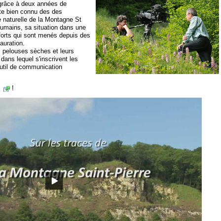
, grâce à deux années de
ite bien connu des des
se naturelle de la Montagne St
humains, sa situation dans une
efforts qui sont menés depuis des
auration.
s pelouses sèches et leurs
 dans lequel s'inscrivent les
util de communication
!