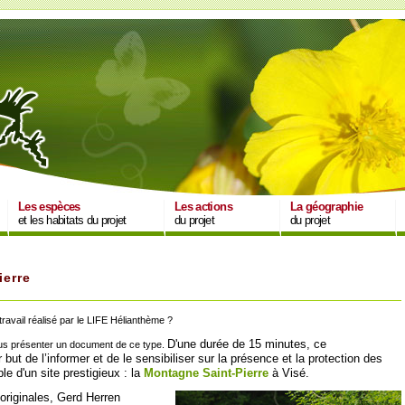
Les espèces
Les actions
La géographie
et les habitats du projet
du projet
du projet
ierre
e travail réalisé par le LIFE Hélianthème ?
D'une durée de 15 minutes, ce
vous présenter un document de ce type.
 but de l’informer et de le sensibiliser sur la présence et la protection des
e d'un site prestigieux : la
Montagne Saint-Pierre
à Visé.
originales, Gerd Herren