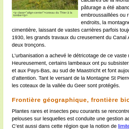
pâturage a été aband
<p class="align-center">coteau du Thier à la
embroussaillées ou 
tombe</p>
endroits, la montagne
cimentière, laissant de vastes carrières parfois tou
1930, les grands travaux du creusement du Canal 
deux tronçons.
L’urbanisation a achevé le détricotage de ce vaste
Heureusement, certains lambeaux ont pu subsister,
et aux Pays-Bas, au sud de Maastricht et font aujo
d’attention. Tant le versant de la Montagne St Pier
les coteaux de la vallée du Geer sont protégés.
Frontière géographique, frontière bi
Plantes rares et insectes peu courants se rencontre
pelouses sur lesquelles est conduite une gestion a
C’est aussi dans cette région que la notion de
limit