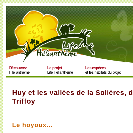
Découvrez
Le projet
Les espèces
l'Hélianthème
Life Hélianthème
et les habitats du projet
Huy et les vallées de la Solières,
Triffoy
Le hoyoux...