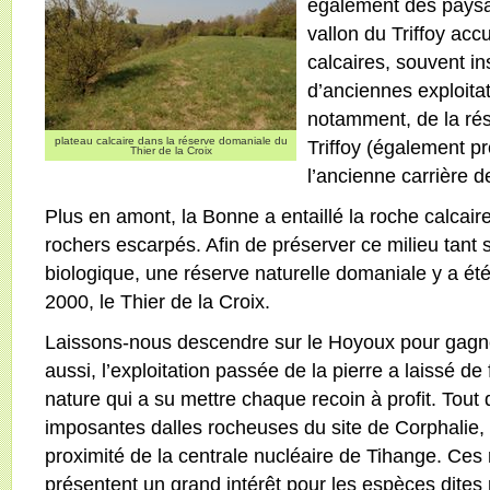
également des paysa
vallon du Triffoy acc
calcaires, souvent in
d’anciennes exploitat
notamment, de la rés
plateau calcaire dans la réserve domaniale du
Triffoy (également p
Thier de la Croix
l’ancienne carrière d
Plus en amont, la Bonne a entaillé la roche calcair
rochers escarpés. Afin de préserver ce milieu tant 
biologique, une réserve naturelle domaniale y a é
2000, le Thier de la Croix.
Laissons-nous descendre sur le Hoyoux pour gagner
aussi, l’exploitation passée de la pierre a laissé d
nature qui a su mettre chaque recoin à profit. Tout 
imposantes dalles rocheuses du site de Corphalie, 
proximité de la centrale nucléaire de Tihange. Ces
présentent un grand intérêt pour les espèces dites 