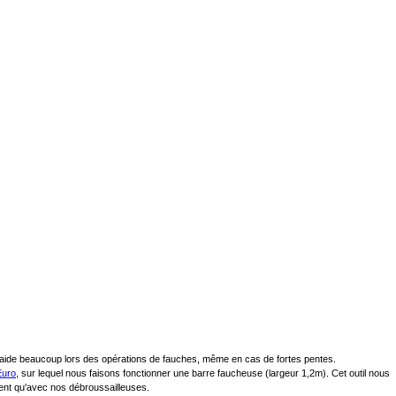
us aide beaucoup lors des opérations de fauches, même en cas de fortes pentes.
Euro
, sur lequel nous faisons fonctionner une barre faucheuse (largeur 1,2m). Cet outil nous
ent qu'avec nos débroussailleuses.