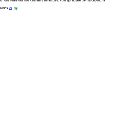
ous réalisions nos chantiers bénévoles, voilà qui illustre bien la chose. ;-)
onibles
ici