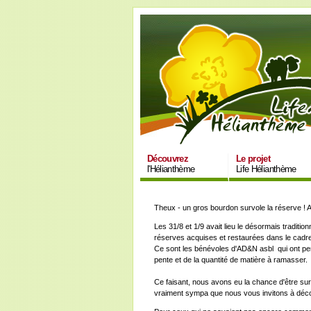
Découvrez
Le projet
l'Hélianthème
Life Hélianthème
Theux - un gros bourdon survole la réserve ! 
Les 31/8 et 1/9 avait lieu le désormais tradit
réserves acquises et restaurées dans le cadre
Ce sont les bénévoles d'AD&N asbl qui ont perm
pente et de la quantité de matière à ramasser.
Ce faisant, nous avons eu la chance d'être surv
vraiment sympa que nous vous invitons à déc