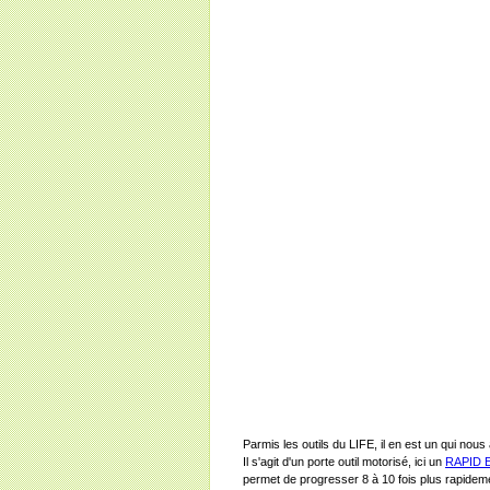
Parmis les outils du LIFE, il en est un qui no
Il s'agit d'un porte outil motorisé, ici un
RAPID 
permet de progresser 8 à 10 fois plus rapidem