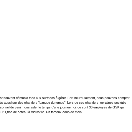
est souvent démunie face aux surfaces à gérer. Fort heureusement, nous pouvons compter
is aussi sur des chantiers "banque du temps". Lors de ces chantiers, certaines sociétés
sonnel de venir nous aider le temps d'une journée. Ici, ce sont 36 employés de GSK qui
sur 1,8ha de coteau à Vieuxville. Un fameux coup de main!