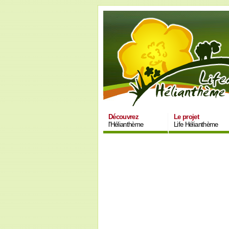
Découvrez
Le projet
l'Hélianthème
Life Hélianthème