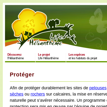
Découvrez
Le projet
Les espèces
l'Hélianthème
Life Hélianthème
et les habitats du projet
Protéger
Afin de protéger durablement les sites de
pelouses
sèches
ou
rochers
sur calcaires, la mise en réserv
naturelle peut s’avérer nécessaire. Un programme
protection sera mis en œuvre par l’équipe de projet