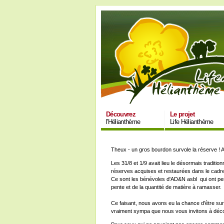
Découvrez
Le projet
l'Hélianthème
Life Hélianthème
Theux - un gros bourdon survole la réserve ! 
Les 31/8 et 1/9 avait lieu le désormais tradit
réserves acquises et restaurées dans le cadre
Ce sont les bénévoles d'AD&N asbl qui ont perm
pente et de la quantité de matière à ramasser.
Ce faisant, nous avons eu la chance d'être surv
vraiment sympa que nous vous invitons à déc