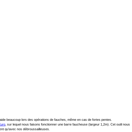
us aide beaucoup lors des opérations de fauches, même en cas de fortes pentes.
Euro
, sur lequel nous faisons fonctionner une barre faucheuse (largeur 1,2m). Cet outil nous
ent qu'avec nos débroussailleuses.