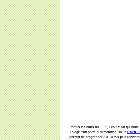
Parmis les outils du LIFE, il en est un qui no
Il s'agit d'un porte outil motorisé, ici un
RAPID 
permet de progresser 8 à 10 fois plus rapidem