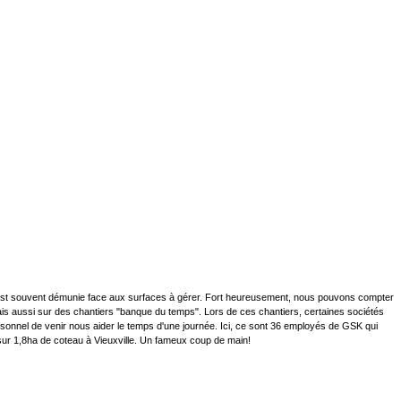
est souvent démunie face aux surfaces à gérer. Fort heureusement, nous pouvons compter
is aussi sur des chantiers "banque du temps". Lors de ces chantiers, certaines sociétés
sonnel de venir nous aider le temps d'une journée. Ici, ce sont 36 employés de GSK qui
sur 1,8ha de coteau à Vieuxville. Un fameux coup de main!