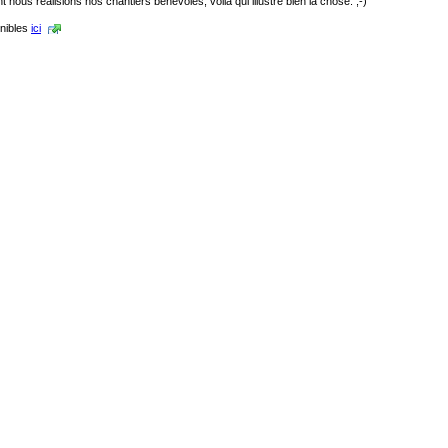
ous réalisions nos chantiers bénévoles, voilà qui illustre bien la chose. ;-)
onibles
ici