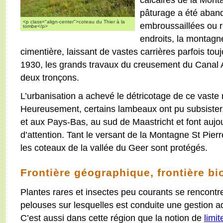
pâturage a été aband
<p class="align-center">coteau du Thier à la
embroussaillées ou 
tombe</p>
endroits, la montagne
cimentière, laissant de vastes carrières parfois tou
1930, les grands travaux du creusement du Canal 
deux tronçons.
L’urbanisation a achevé le détricotage de ce vaste
Heureusement, certains lambeaux ont pu subsister,
et aux Pays-Bas, au sud de Maastricht et font aujo
d’attention. Tant le versant de la Montagne St Pier
les coteaux de la vallée du Geer sont protégés.
Frontière géographique, frontière bi
Plantes rares et insectes peu courants se rencontre
pelouses sur lesquelles est conduite une gestion a
C’est aussi dans cette région que la notion de
limit