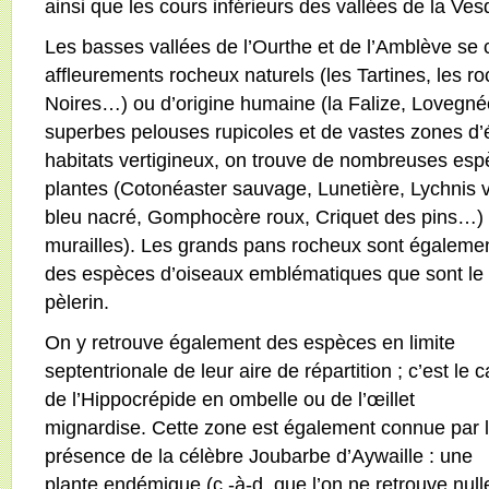
ainsi que les cours inférieurs des vallées de la Ves
Les basses vallées de l’Ourthe et de l’Amblève se 
affleurements rocheux naturels (les Tartines, les r
Noires…) ou d’origine humaine (la Falize, Lovegn
superbes pelouses rupicoles et de vastes zones d’é
habitats vertigineux, on trouve de nombreuses espè
plantes (Cotonéaster sauvage, Lunetière, Lychnis 
bleu nacré, Gomphocère roux, Criquet des pins…) 
murailles). Les grands pans rocheux sont également 
des espèces d’oiseaux emblématiques que sont le 
pèlerin.
On y retrouve également des espèces en limite
septentrionale de leur aire de répartition ; c’est le 
de l’Hippocrépide en ombelle ou de l’œillet
mignardise. Cette zone est également connue par 
présence de la célèbre Joubarbe d’Aywaille : une
plante endémique (c.-à-d. que l’on ne retrouve null