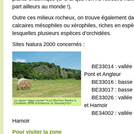
part ailleurs au monde !).
Outre ces milieux rocheux, on trouve également d
calcaires mésophiles ou xérophiles, riches en es
lesquelles plusieurs espèces d’orchidées.
Sites Natura 2000 concernés :
BE33014 : vallée de
Pont et Angleur
BE33016 : basse v
BE33017 : basse va
BE33026 : vallée d
<p class="align-center">Les Roches Noires à
Comblain (RNA d'Ardenne et Gaume)</p>
et Hamoir
BE34002 : vallée de
Hamoir
Pour visiter la zone