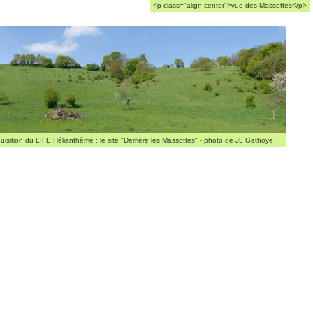
<p class="align-center">vue des Massottes</p>
isition du LIFE Hélianthème : le site "Derrière les Massottes" - photo de JL Gathoye