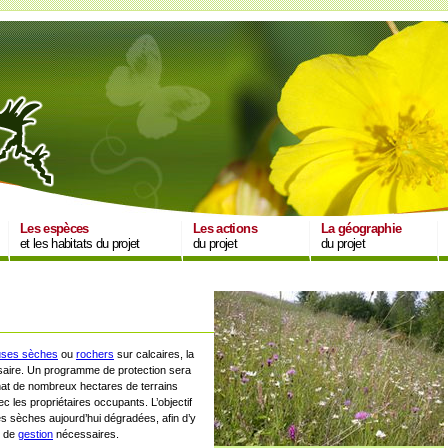
Les espèces
Les actions
La géographie
et les habitats du projet
du projet
du projet
uses sèches
ou
rochers
sur calcaires, la
ssaire. Un programme de protection sera
chat de nombreux hectares de terrains
 les propriétaires occupants. L’objectif
es sèches aujourd’hui dégradées, afin d’y
 de
gestion
nécessaires.