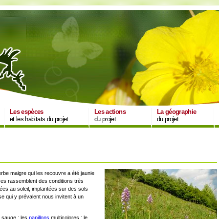
Les espèces
Les actions
La géographie
et les habitats du projet
du projet
du projet
erbe maigre qui les recouvre a été jaunie
aires rassemblent des conditions très
ées au soleil, implantées sur des sols
e qui y prévalent nous invitent à un
a sauge ; les
papillons
multicolores ; le