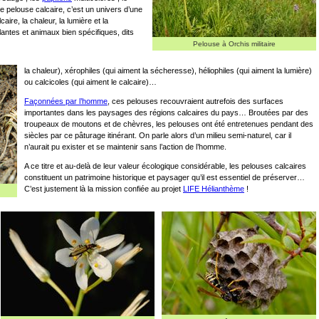
e pelouse calcaire, c’est un univers d’une
caire, la chaleur, la lumière et la
ntes et animaux bien spécifiques, dits
Pelouse à Orchis militaire
la chaleur), xérophiles (qui aiment la sécheresse), héliophiles (qui aiment la lumière)
ou calcicoles (qui aiment le calcaire)…
Façonnées par l’homme
, ces pelouses recouvraient autrefois des surfaces
importantes dans les paysages des régions calcaires du pays… Broutées par des
troupeaux de moutons et de chèvres, les pelouses ont été entretenues pendant des
siècles par ce pâturage itinérant. On parle alors d’un milieu semi-naturel, car il
n’aurait pu exister et se maintenir sans l’action de l’homme.
A ce titre et au-delà de leur valeur écologique considérable, les pelouses calcaires
constituent un patrimoine historique et paysager qu’il est essentiel de préserver…
C’est justement là la mission confiée au projet
LIFE Hélianthème
!