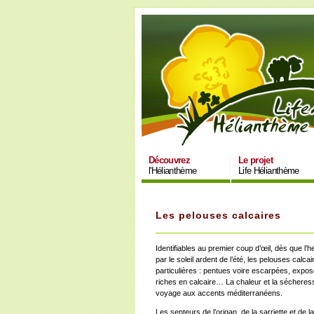
Découvrez
Le projet
l'Hélianthème
Life Hélianthème
Les pelouses calcaires
Identifiables au premier coup d’œil, dès que l’h
par le soleil ardent de l’été, les pelouses calc
particulières : pentues voire escarpées, expos
riches en calcaire… La chaleur et la sécheress
voyage aux accents méditerranéens.
Les senteurs de l’origan, de la sarriette et de l