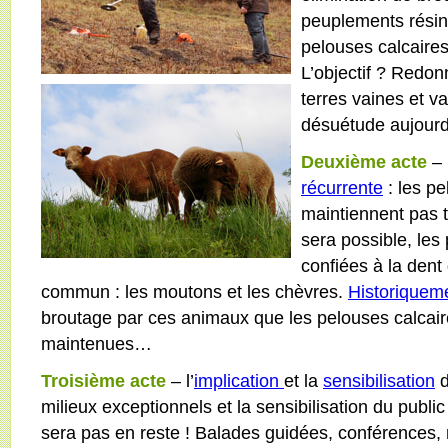
peuplements résin
pelouses calcaire
L’objectif ? Redo
terres vaines et 
désuétude aujour
Deuxième acte
– 
récurrente
: les pe
maintiennent pas t
sera possible, les
confiées à la dent
commun : les moutons et les chèvres.
Historiquem
broutage par ces animaux que les pelouses calcair
maintenues…
Troisième acte
– l’
implication
et la
sensibilisation
d
milieux exceptionnels et la sensibilisation du publi
sera pas en reste ! Balades guidées, conférences, 