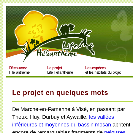
Découvrez
Le projet
Les espèces
l'Hélianthème
Life Hélianthème
et les habitats du projet
Le projet en quelques mots
De Marche-en-Famenne à Visé, en passant par
Theux, Huy, Durbuy et Aywaille,
les vallées
inférieures et moyennes du bassin mosan
abritent
encore de remarquables fragments de
pelouses