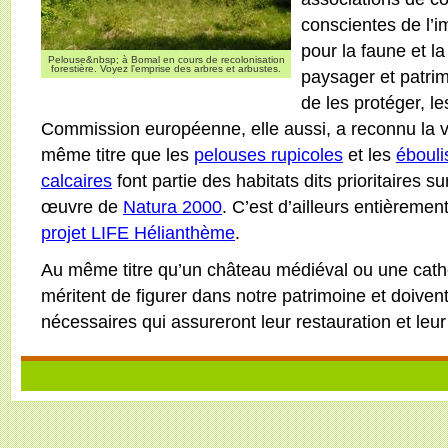
conscientes de l’i
pour la faune et la
Pelouse&nbsp; à Bomal en cours de recolonisation
forestière. Voyez l'emprise des arbres et arbustes.
paysager et patri
de les protéger, le
Commission européenne, elle aussi, a reconnu la v
même titre que les
pelouses rupicoles
et les
ébouli
calcaires
font partie des habitats dits prioritaires s
œuvre de
Natura 2000
. C’est d’ailleurs entièremen
projet LIFE Hélianthème
.
Au même titre qu’un château médiéval ou une cathé
méritent de figurer dans notre patrimoine et doivent b
nécessaires qui assureront leur restauration et leu