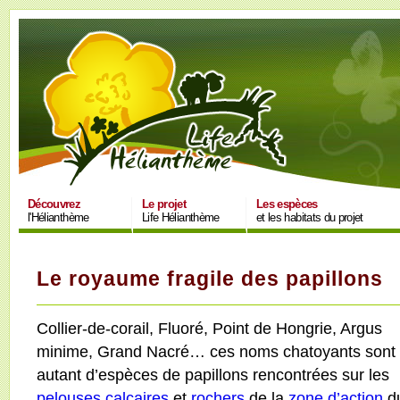
Découvrez
Le projet
Les espèces
l'Hélianthème
Life Hélianthème
et les habitats du projet
Le royaume fragile des papillons
Collier-de-corail, Fluoré, Point de Hongrie, Argus
minime, Grand Nacré… ces noms chatoyants sont
autant d’espèces de papillons rencontrées sur les
pelouses calcaires
et
rochers
de la
zone d’action
d