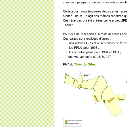
ci ne sont pas/peu connues du monde scientifiq
Ci-dessous, vous trouverez deux cartes repren
Mont
à Theux. Il s'agit des mêmes réserves qu
Ces réserves ont été créées par le projet LIFE
Theux".
Pour ces deux réserves, à l'aide des vues aé
Ces cartes sont réalisées d'après :
- nos relevés GPS et observations de terrain
- les PPNC pour 1998 ;
- les orthofotoplans pour 1984 et 1971 ;
- une vue aérienne du 18/8/1947.
RNA du
Thier du Gibet