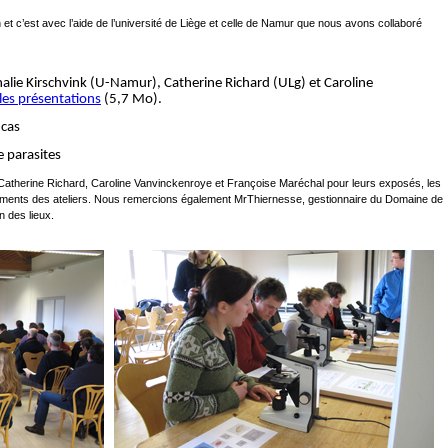
ion et c’est avec l’aide de l’université de Liège et celle de Namur que nous avons collaboré
lie Kirschvink (U-Namur), Catherine Richard (ULg) et Caroline
i les présentations
(5,7 Mo).
 cas
 parasites
Catherine Richard, Caroline Vanvinckenroye et Françoise Maréchal pour leurs exposés, les
ements des ateliers. Nous remercions également MrThiernesse, gestionnaire du Domaine de
n des lieux.