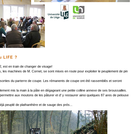
du LIFE ?
2, est en train de changer de visage!
es, les machines de M. Cornet, se sont mises en route pour exploiter le peuplement de pin
 sorties du parterre de coupe. Les rémanents de coupe ont été rassemblés et seront
lement mis la main à la pâte en dégageant une petite colline annexe de ses broussailles.
permettre aux moutons de les pâturer et d' y restaurer ainsi quelques 87 ares de pelouse
déjà peuplé de plathanthère et de sauge des prés...