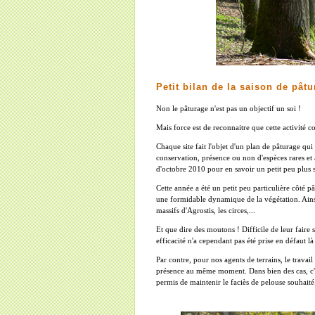
Petit bilan de la saison de pât
Non le pâturage n'est pas un objectif un soi !
Mais force est de reconnaitre que cette activité c
Chaque site fait l'objet d'un plan de pâturage qui 
conservation, présence ou non d'espèces rares et 
d'octobre 2010 pour en savoir un petit peu plus 
Cette année a été un petit peu particulière côté 
une formidable dynamique de la végétation. Ainsi
massifs d'Agrostis, les circes,...
Et que dire des moutons ! Difficile de leur faire s
efficacité n'a cependant pas été prise en défaut là 
Par contre, pour nos agents de terrains, le travail 
présence au même moment. Dans bien des cas, c'e
permis de maintenir le faciès de pelouse souhaité