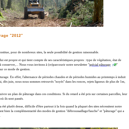
urage "2012"
onstitue, pour de nombreux sites, la seule possibilité de gestion raisonnable.
lui est propre et qui tient compte de ses caractéristiques propres : type de végétation, état de
à conserver,... Nous vous invitons à (re)parcourir notre newsletter "
spécial pâturage
"
sur ce mode de gestion.
pâturage. En effet, l'alternance de périodes chaudes et de périodes humides au printemps à induit
, dès juin, nous nous sommes retrouvés "noyés" dans les ronces, rejets ligneux de plus de 1m,
uivre un plan de pâturage dans ces conditions. Si du retard a été pris sur certaines parcelles, leur
où ils sont passés.
a été plutôt dense, difficile d'être partout à la fois quand la plupart des sites nécessitent notre
st bien la complémentarité des modes de gestion "débroussaillage/fauche" et "pâturage" qui a
.