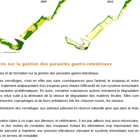
ns sur la gestion des parasites gastro-intestinaux
es et de formation sur la gestion des parasites gastro-intestinaux.
nt les vermifuges, n’est en effet pas sans conséquences pour l’animal, le troupeau et notre
raitement antiparasitaire d’un troupeau peut réduire l’efficacité de son système immunitaire
s parasites problématiques. En outre, certaines substances actives entrainent la dégradation
s refus suite à la diminution de la vitesse de dégradation des matières fécales. Elles sont
insectes coprophages et de leurs prédateurs tels les chauves-souris, les oiseaux…
d’administrer des vermifuges aux animaux pâturant en réserve naturelle ainsi que dans le mois
mation claire à ce sujet aux éleveurs et vétérinaires. Il est par ailleurs tout aussi nécessaire,
s et des modes de conduites des troupeaux évitant les infestations trop importantes des
 de parvenir à maintenir une pression infectieuse stimulant le système immunitaire tout en
 en termes de rentabilité.