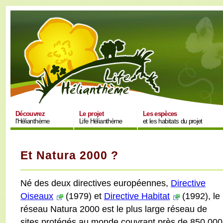
Découvrez
Le projet
Les espèces
l'Hélianthème
Life Hélianthème
et les habitats du projet
Et Natura 2000 ?
Né des deux directives européennes,
Directive
Oiseaux
(1979) et
Directive Habitat
(1992), le
réseau Natura 2000 est le plus large réseau de
sites protégés au monde couvrant près de 850.000