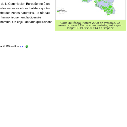
ent de la Commission Européenne à en
on des espèces et des habitats qui les
oche des zones naturelles. Le réseau
r harmonieusement la diversité
l’homme. Un enjeu de taille qu’il revient
Carte du réseau Natura 2000 en Wallonie. Ce
réseau couvre 13% de notre territoire, soit <span
lang="FR-BE">220.944 ha.</span>
ra 2000 wallon
ici